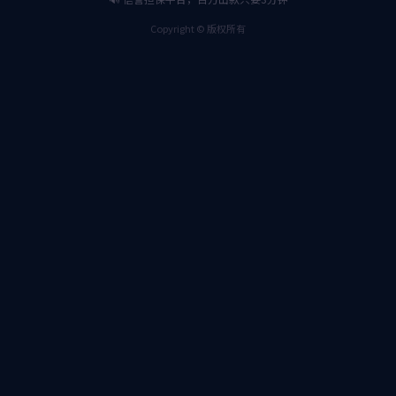
809永利2021届本科校级优秀毕业论文推荐公示
809永利2021届本科生免试攻读研究生学位专项推荐资格认定情况（支
809永利关于做好2021届优秀本科毕业生免试攻读研究生学位专项推荐资
809永利2021届本科生免试攻读研究生学位推荐资格认定情况的公示
809永利2021届优秀本科毕业生免试攻读研究生学位推荐资格认定工作安排
809永利关于2020届优秀本科毕业生免试攻读研究生学位推荐资格认定工
当
1
页
2
页
3
页
4
页
5
前
面
面
面
面
页
院内单位
版
地
电