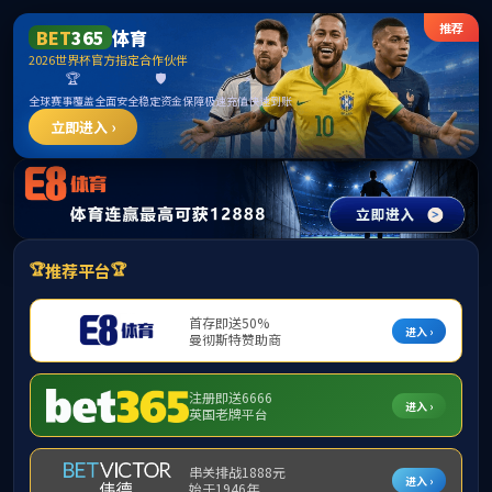
中国·yl6809永利(集团)有限公司-官方网站
Search
导
yl6809永利 yl6809永利

员工工作

学工通知
航
痕
学工通知
迹
2024-04-15
yl6809永利关于公示2023-2024学年度共青团评优结果的通知（院级）
2024-04-11
共青团yl6809永利委员会关于yl6809永利2023-2024学年度共青团评优拟推荐名单公示的通知（校级）
2024-03-28
关于2023学年yl6809永利郭谢碧蓉奖学金、汪淑钧奖学金初评结果的公示