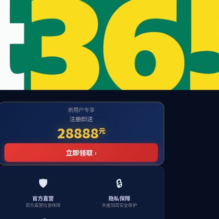
Search
人才招聘
党建工会
员工园地
2026-04-23
推荐名单公示的通知（校级）
2026-04-17