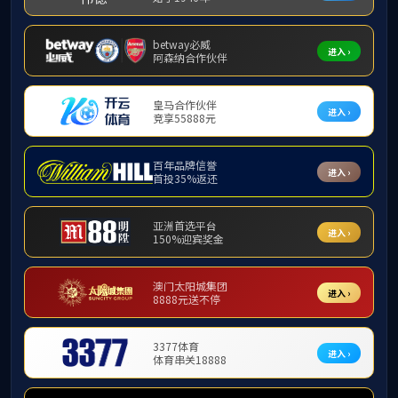
特色社会主义思想主题教育，
推进
调查研究
工作，
公司党委理论学习中心组于
6
月
6
日开
展以“发挥学科优势，服务大湾区建设”为主
题的专题学习调研，并赴珠海横琴粤澳深度
合作区、“yl6809永利
号
”海洋
综合
科考实习
船进行调研
考察
。学院
中心组成员及部分教
师代表参加了
学习调研
考察活动。
上午，党委中心组成员先后参观了横琴
粤澳深度合作区展示厅、横琴顺德中心沟指
挥部遗址等，了解了
横琴
粤澳深度合作区的
发展历程、发展成果和
整体
发展规划
，以及